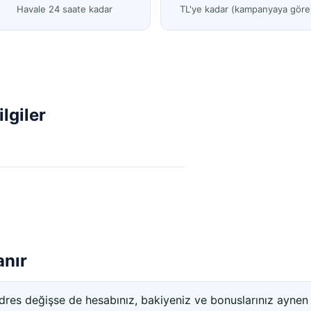
Havale 24 saate kadar
TL'ye kadar (kampanyaya göre
lgiler
anır
adres değişse de hesabınız, bakiyeniz ve bonuslarınız aynen