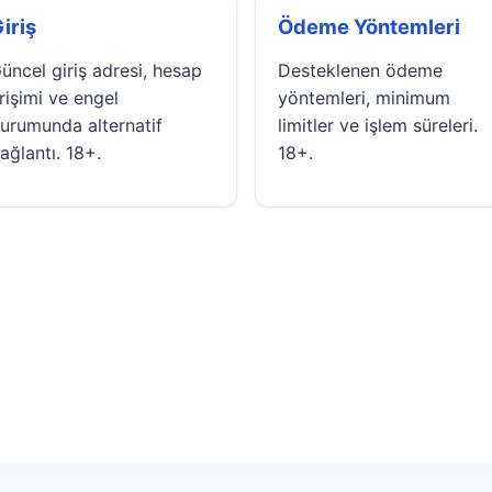
iriş
Ödeme Yöntemleri
üncel giriş adresi, hesap
Desteklenen ödeme
rişimi ve engel
yöntemleri, minimum
urumunda alternatif
limitler ve işlem süreleri.
ağlantı. 18+.
18+.