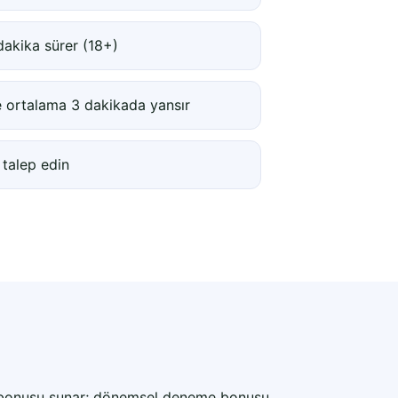
dakika sürer (18+)
 ortalama 3 dakikada yansır
 talep edin
din bonusu sunar; dönemsel deneme bonusu