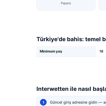
Papara
Türkiye'de bahis: temel bi
Minimum yaş
18
Interwetten ile nasıl başl
Güncel giriş adresine gidin — 