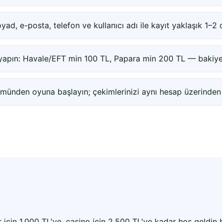
ad, e-posta, telefon ve kullanıcı adı ile kayıt yaklaşık 1–2 
yapın: Havale/EFT min 100 TL, Papara min 200 TL — bakiye
ümünden oyuna başlayın; çekimlerinizi aynı hesap üzerinden
or için 1.000 TL'ye, casino için 2.500 TL'ye kadar hoş gel