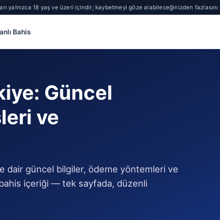
ları yalnızca 18 yaş ve üzeri içindir; kaybetmeyi göze alabileceğinizden fazlasın
anlı Bahis
kiye: Güncel
leri ve
e dair güncel bilgiler, ödeme yöntemleri ve
ı bahis içeriği — tek sayfada, düzenli