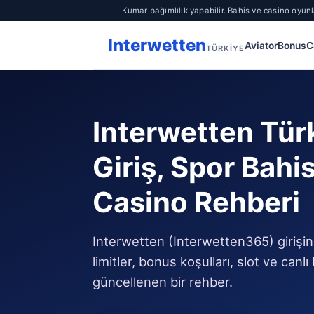
Kumar bağımlılık yapabilir. Bahis ve casino oyun
Interwetten
Aviator
Bonus
C
TÜRKIYE
Interwetten Tür
Giriş, Spor Bahis
Casino Rehberi
Interwetten (Interwetten365) girişin
limitler, bonus koşulları, slot ve canl
güncellenen bir rehber.