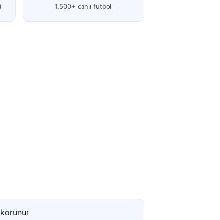
)
1.500+ canlı futbol
 korunur