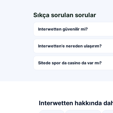
Sıkça sorulan sorular
Interwetten güvenilir mi?
Interwetten'e nereden ulaşırım?
Sitede spor da casino da var mı?
Interwetten hakkında dah